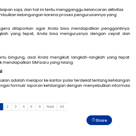
i) bisa hilang kapan saja, dan hal ini tentu mengganggu
ering kali menimbulkan kebingungan karena proses pe
maka harus segera dilaporkan agar Anda bisa mend
langkah-langkah yang tepat, Anda bisa mengurus
ang