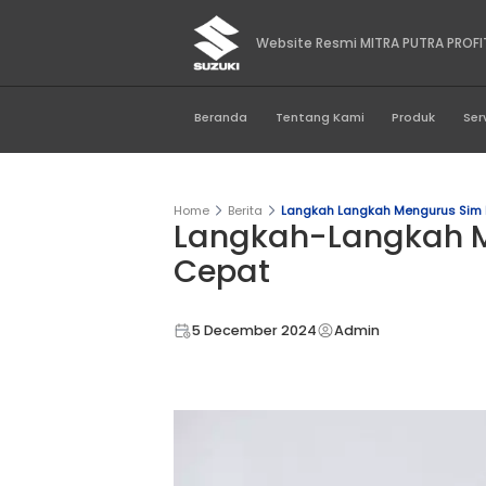
Website Resmi MIT
Beranda
Tentang Kami
Home
Berita
Langkah Langkah
Langkah-Lan
Cepat
5 December 2024
Admin